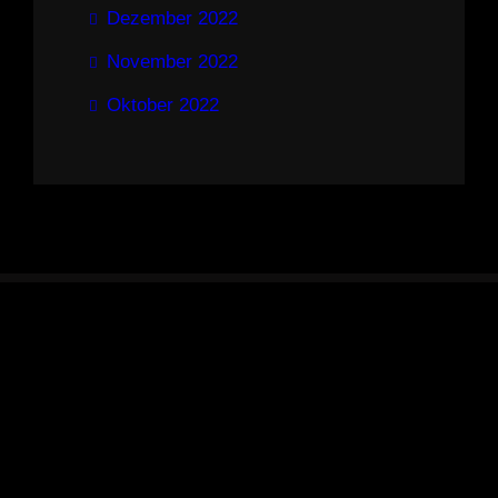
Dezember 2022
November 2022
Oktober 2022
Impressum & Datenschutz
kizz-kassel.de
by
Gutenify Photography
and
WordPress