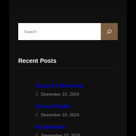
S
u
c
h
Recent Posts
e
n
Tango Kiz Workshop
Dezember 10, 2024
Choreo Projekt
Dezember 10, 2024
KizzInfection
September 23, 2024