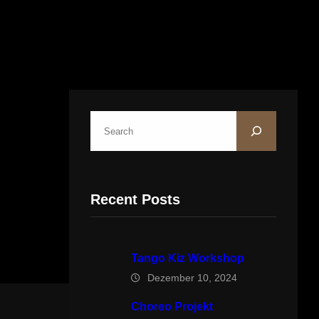
S
u
c
h
Recent Posts
e
n
Tango Kiz Workshop
Dezember 10, 2024
Choreo Projekt